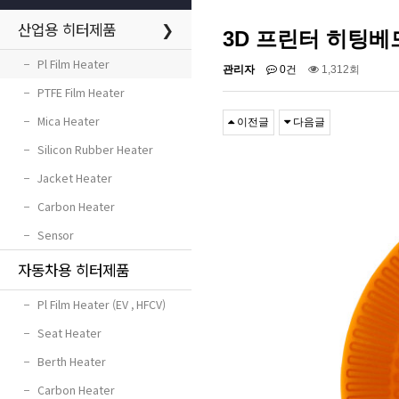
산업용 히터제품
❯
3D 프린터 히팅베
−
Pl Film Heater
관리자
0건
1,312회
−
PTFE Film Heater
−
Mica Heater
이전글
다음글
−
Silicon Rubber Heater
−
Jacket Heater
−
Carbon Heater
−
Sensor
자동차용 히터제품
−
Pl Film Heater (EV , HFCV)
−
Seat Heater
−
Berth Heater
−
Carbon Heater