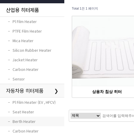
산업용 히터제품
Total 1건
1 페이지
−
Pl Film Heater
−
PTFE Film Heater
−
Mica Heater
−
Silicon Rubber Heater
−
Jacket Heater
−
Carbon Heater
−
Sensor
자동차용 히터제품
❯
상용차 침상 히터
−
Pl Film Heater (EV , HFCV)
−
Seat Heater
−
Berth Heater
−
Carbon Heater