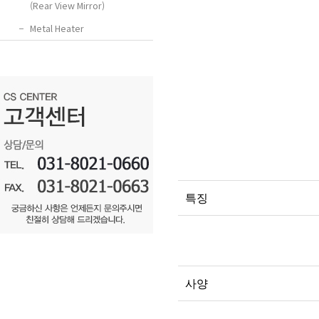
(Rear View Mirror)
−
Metal Heater
특징
사양