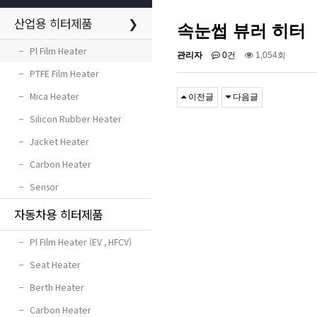
산업용 히터제품
❯
속눈썹 뷰러 히터
−
Pl Film Heater
관리자
0건
1,054회
−
PTFE Film Heater
−
Mica Heater
이전글
다음글
−
Silicon Rubber Heater
−
Jacket Heater
−
Carbon Heater
−
Sensor
자동차용 히터제품
−
Pl Film Heater (EV , HFCV)
−
Seat Heater
−
Berth Heater
−
Carbon Heater